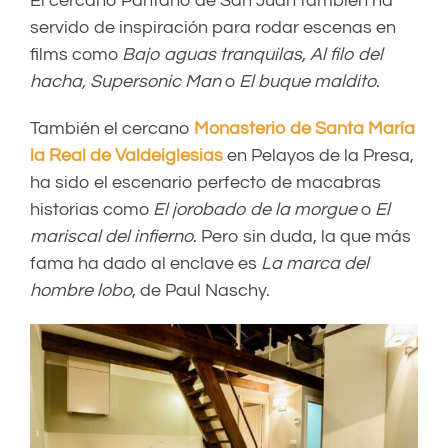
El cercano Pantano de San Juan también ha
servido de inspiración para rodar escenas en
films como
Bajo aguas tranquilas, Al filo del
hacha, Supersonic Man
o
El buque maldito
.
También el cercano
Monasterio de Santa María
la Real de Valdeiglesias
en Pelayos de la Presa,
ha sido el escenario perfecto de macabras
historias como
El jorobado de la morgue
o
El
mariscal del infierno
. Pero sin duda, la que más
fama ha dado al enclave es
La marca del
hombre lobo
, de Paul Naschy.