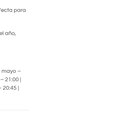
fecta para
el año,
16 mayo –
 – 21:00 |
 20:45 |