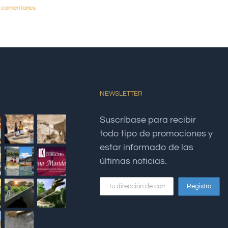
n comentarios
8 junio, 2025
|
1 comen
NEWSLETTER
Suscríbase para recibir
todo tipo de promociones y
estar informado de las
últimas noticias.