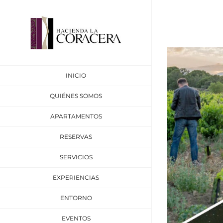
Saltar
al
contenido
Ver
imagen
INICIO
más
grande
QUIÉNES SOMOS
APARTAMENTOS
RESERVAS
SERVICIOS
EXPERIENCIAS
ENTORNO
EVENTOS