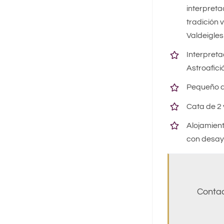
interpretac
tradición 
Valdeigles
Interpreta
Astroafici
Pequeño ap
Cata de 2 v
Alojamien
con desayu
Contac