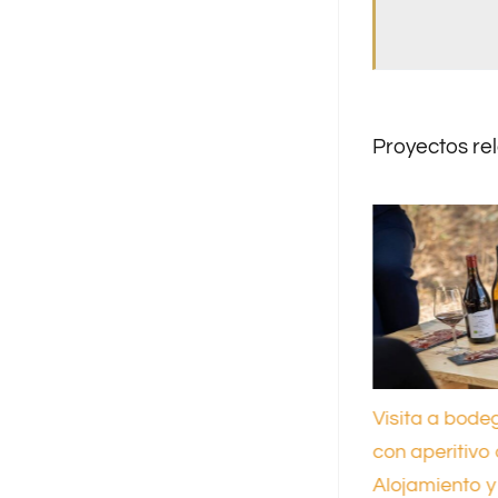
Proyectos re
Enoturismo para
Visita a bode
empresas – Experiencia y
con aperitivo
comida campera
Alojamiento 