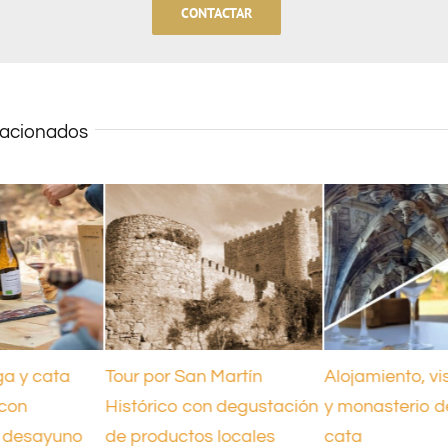
CONTACTAR
lacionados
ga y cata
Tour por San Martín
Alojamiento, v
 con
Histórico con degustación
y monasterio d
y desayuno
de productos locales
cata