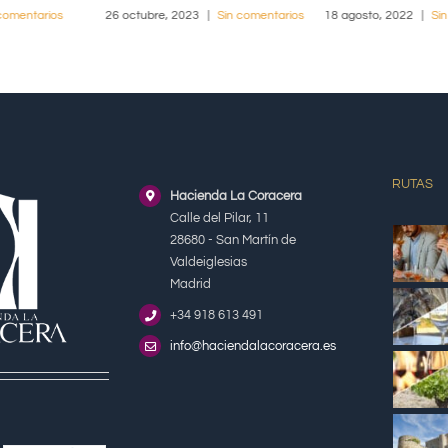
comentarios
26 octubre, 2023
|
Sin comentarios
18 agosto, 2022
|
Si
RUTAS
Hacienda La Coracera
Calle del Pilar, 11
28680 - San Martín de
Valdeiglesias
Madrid
+34 918 613 491
info@haciendalacoracera.es