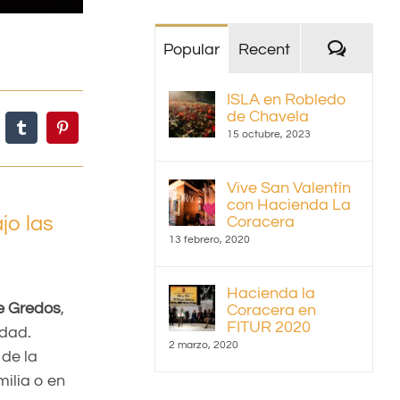
Coment
Popular
Recent
ISLA en Robledo
de Chavela
15 octubre, 2023
Vive San Valentín
con Hacienda La
jo las
Coracera
13 febrero, 2020
Hacienda la
e Gredos
,
Coracera en
FITUR 2020
udad.
2 marzo, 2020
 de la
ilia o en