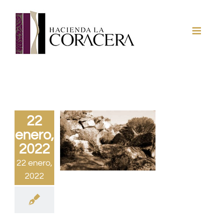
Saltar
al
contenido
22
enero,
2022
22 enero,
2022