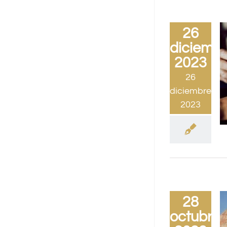
26
diciembr
2023
26
diciembre,
2023
28
octubre,