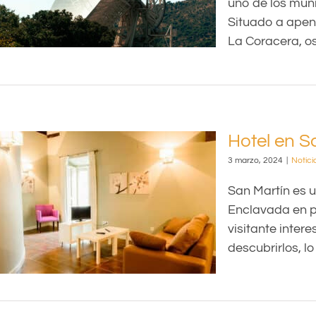
uno de los muni
Situado a apen
La Coracera, os
Hotel en S
3 marzo, 2024
|
Notici
San Martín es u
Enclavada en pl
visitante intere
descubrirlos, l