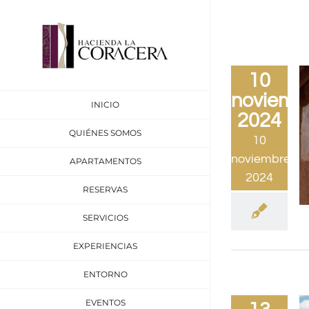
Saltar
al
contenido
10
noviemb
INICIO
2024
QUIÉNES SOMOS
10
noviembre,
APARTAMENTOS
2024
RESERVAS
SERVICIOS
EXPERIENCIAS
ENTORNO
EVENTOS