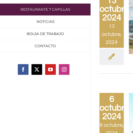
13
octubre,
RESTAURANTE 7 CAPILLAS
2024
NOTICIAS
13
BOLSA DE TRABAJO
octubre,
2024
CONTACTO
Facebook
X
YouTube
Instagram
6
octubre,
2024
6 octubre,