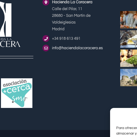
Hacienda La Coracera
Calle del Pilar, 11
28680 - San Martín de
Valdeiglesias
Madrid
+34 918 613 491
info@haciendalacoracera.es
Para ofrecer
almacenar y/