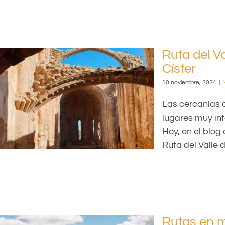
Ruta del Va
Císter
re,
10 noviembre, 2024
|
Las cercanías d
lugares muy in
Hoy, en el blo
Ruta del Valle d
Rutas en 