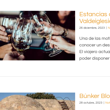
Estancias 
Valdeigles
e,
26 diciembre, 2023
|
N
Una de las mot
conocer un dest
El viajero actu
poder disponer 
Búnker Bl
28 octubre, 2023
|
Not