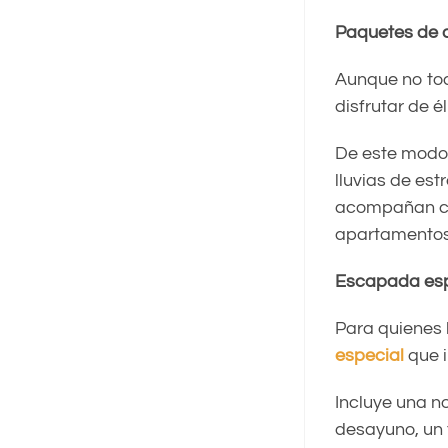
Paquetes de a
Aunque no tod
disfrutar de é
De este modo
lluvias de es
acompañan con
apartamentos
Escapada esp
Para quienes 
especial
que i
Incluye una n
desayuno, un t