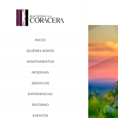
Saltar
al
contenido
Ver
imagen
INICIO
más
grande
QUIÉNES SOMOS
APARTAMENTOS
RESERVAS
SERVICIOS
EXPERIENCIAS
ENTORNO
EVENTOS