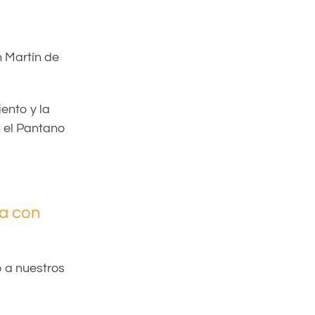
n Martín de
ento y la
n el Pantano
da con
 a nuestros