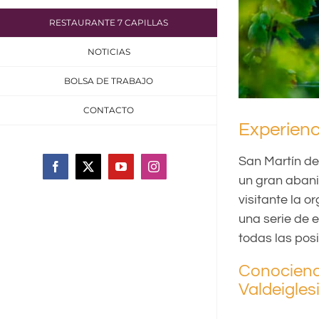
RESTAURANTE 7 CAPILLAS
NOTICIAS
BOLSA DE TRABAJO
CONTACTO
Experienc
San Martín de
Facebook
X
YouTube
Instagram
un gran abani
visitante la o
una serie de 
todas las posi
Conociendo
Valdeigles