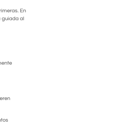
rimeras. En
a guiada al
mente
eren
ntos