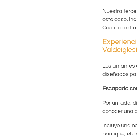
Nuestra terc
este caso, inc
Castillo de L
Experienc
Valdeigles
Los amantes 
diseñados par
Escapada con 
Por un lado, 
conocer una d
Incluye una n
boutique, el 