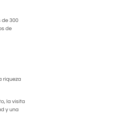
s de 300
os de
a riqueza
, la visita
ad y una