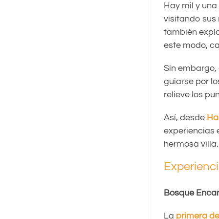
Hay mil y una
visitando sus
también explo
este modo, ca
Sin embargo, c
guiarse por l
relieve los pu
Así, desde
Ha
experiencias 
hermosa villa.
Experienci
Bosque Encan
La
primera de