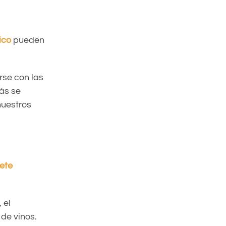
ico
pueden
rse con las
más se
nuestros
ete
 el
 de vinos.