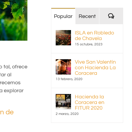
Coment
Popular
Recent
ISLA en Robledo
de Chavela
15 octubre, 2023
Vive San Valentín
 tal, ofrece
con Hacienda La
Coracera
ar al
13 febrero, 2020
recemos
a explorar
Hacienda la
Coracera en
FITUR 2020
ín de
2 marzo, 2020