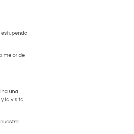
a estupenda
o mejor de
bina una
 la visita
 nuestro