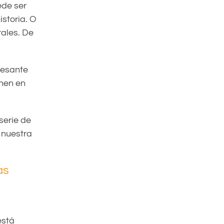
ede ser
storia. O
ales. De
resante
onen en
serie de
 nuestra
as
está