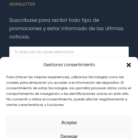
NEWSLETTER
Suscríbase para recibir todo tipo de
promociones y estar informado de las últimas
noticias.
Gestionar consentimiento
Para ofrecer las mejores experiencias, utilizamos tecnologías como las
cookies para almacenar y/o acceder a la información del dispositivo. El
consentimiento de estas tecnologías nos permitirá procesar datos como el
comportamiento de navegación o las identificaciones únicas en este sitio.
No consentir o retirar el consentimiento, puede afectar negativamente a
ciertas características y funciones.
Aceptar
Hacienda La Coracera © Copyright |
Aviso Legal
|
Política de
Denegar
Privacidad
|
Política de Cookies
|
Contacto