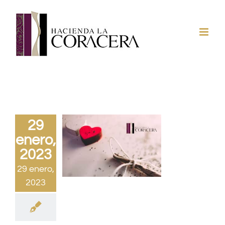
Saltar
al
contenido
29
enero,
2023
29 enero,
2023