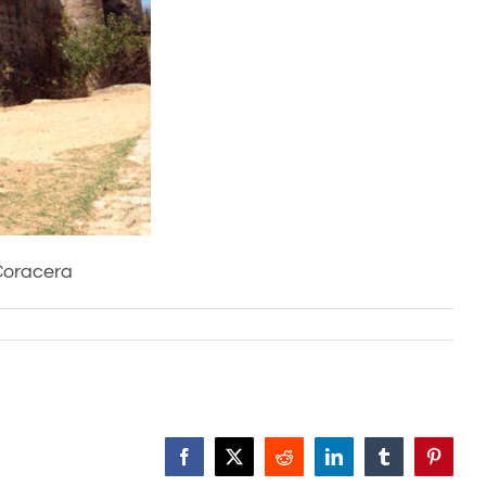
Coracera
Facebook
X
Reddit
LinkedIn
Tumblr
Pinteres