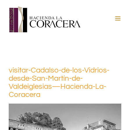
Saltar
al
contenido
visitar-Cadalso-de-los-Vidrios-
desde-San-Martín-de-
Valdeiglesias—Hacienda-La-
Coracera