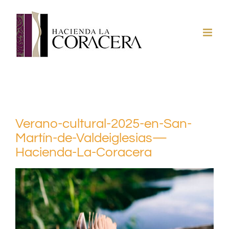
Saltar
al
contenido
Verano-cultural-2025-en-San-
Martín-de-Valdeiglesias—
Hacienda-La-Coracera