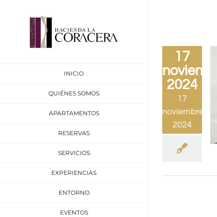
Saltar
al
contenido
17
noviemb
INICIO
2024
QUIÉNES SOMOS
17
noviembre,
APARTAMENTOS
2024
RESERVAS
SERVICIOS
EXPERIENCIAS
ENTORNO
EVENTOS