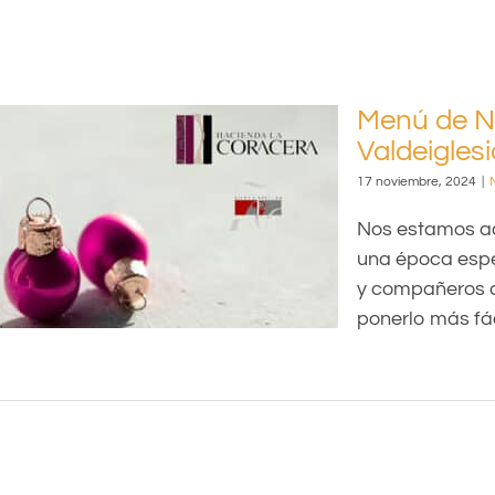
Menú de N
Valdeigles
re,
17 noviembre, 2024
|
Nos estamos ac
una época espe
y compañeros d
ponerlo más fá