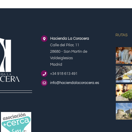
RUTAS
Hacienda La Coracera
Calle del Pilar, 11
28680 - San Martín de
Valdeiglesias
Madrid
+34 918 613 491
info@haciendalacoracera.es