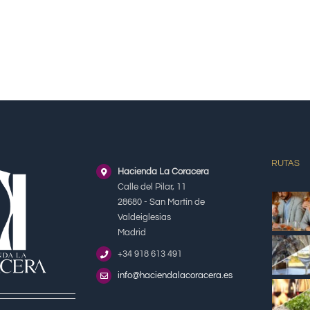
RUTAS
Hacienda La Coracera
Calle del Pilar, 11
28680 - San Martín de
Valdeiglesias
Madrid
+34 918 613 491
info@haciendalacoracera.es