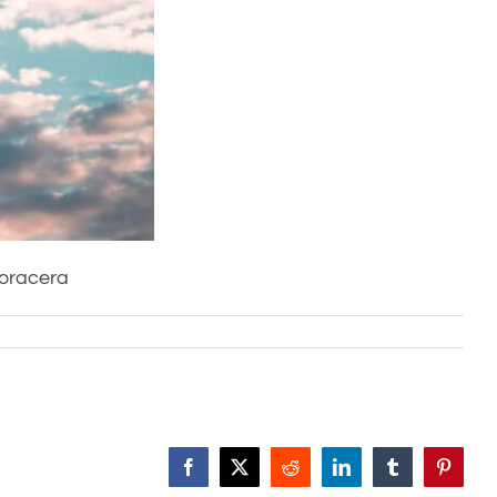
Coracera
Facebook
X
Reddit
LinkedIn
Tumblr
Pinteres