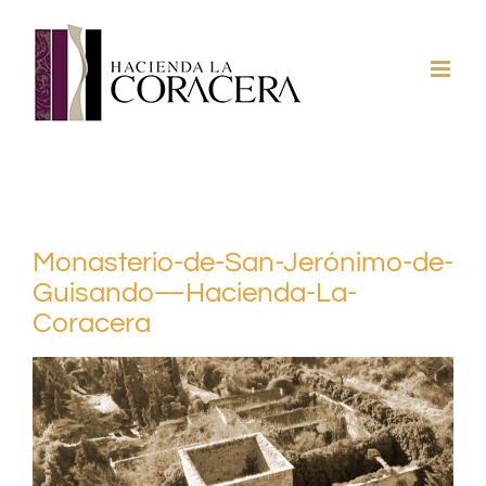
Saltar
al
contenido
Monasterio-de-San-Jerónimo-de-
Guisando—Hacienda-La-
Coracera