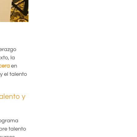
derazgo
to, la
cera
en
y el talento
alento y
programa
bre talento