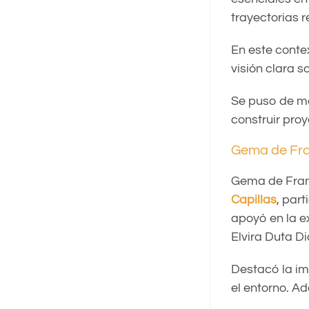
trayectorias r
En este conte
visión clara s
Se puso de man
construir proy
Gema de Franc
Gema de Franc
Capillas
, par
apoyó en la e
Elvira Duta D
Destacó la im
el entorno. Ad