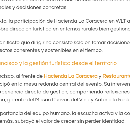
eales y decisiones concretas.
xto, la participación de Hacienda La Coracera en WLT 
obre dirección turística en entornos rurales bien gestion
ifiesto que dirigir no consiste solo en tomar decisione
ectos coherentes y sostenibles en el tiempo.
isco y la gestión turística desde el territorio
isco, al frente de
Hacienda La Coracera
y
Restaurant
ticipó en la mesa redonda central del evento. Su interve
xperiencia directa de gestión, compartiendo
reflexiones
icu, gerente del Mesón Cuevas del Vino y
Antonella Rod
portancia del equipo humano, la escucha activa y la c
emás, subrayó el valor de crecer sin perder identidad.