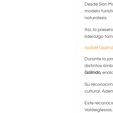
Desde San Mar
modelo turíst
naturaleza.
Así, la prese
liderazgo tam
Isabel Galin
Durante la jo
distintos ámb
Galindo
, enó
Su reconocimi
cultural. Adem
Este reconoci
Valdeiglesias