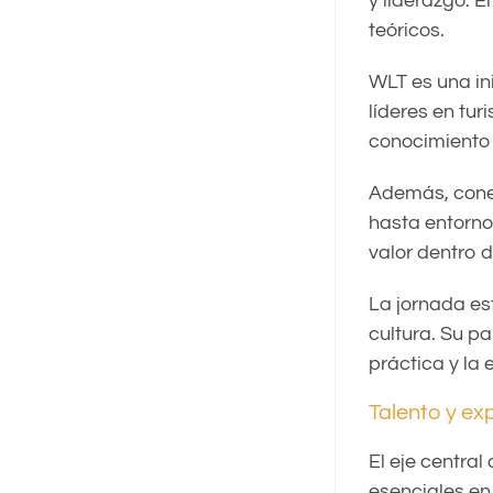
y liderazgo. 
teóricos.
WLT es una ini
líderes en tu
conocimiento 
Además, conec
hasta entorno
valor dentro d
La jornada es
cultura. Su pa
práctica y la 
Talento y ex
El eje central
esenciales en