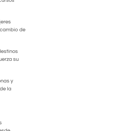
scursos
jeres
ercambio de
destinos
uerza su
onas y
de la
s
desde