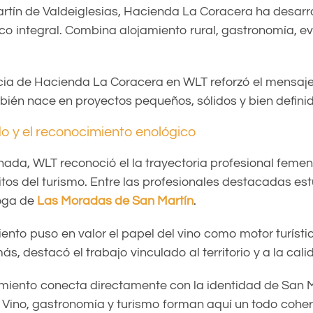
tín de Valdeiglesias, Hacienda La Coracera ha desarr
ico integral. Combina alojamiento rural, gastronomía, e
ncia de Hacienda La Coracera en WLT reforzó el mensaje
bién nace en proyectos pequeños, sólidos y bien defini
do y el reconocimiento enológico
rnada, WLT reconoció el la trayectoria profesional feme
itos del turismo. Entre las profesionales destacadas es
loga de
Las Moradas de San Martín
.
ento puso en valor el papel del vino como motor turísti
ás, destacó el trabajo vinculado al territorio y a la cali
miento conecta directamente con la identidad de San M
. Vino, gastronomía y turismo forman aquí un todo coher