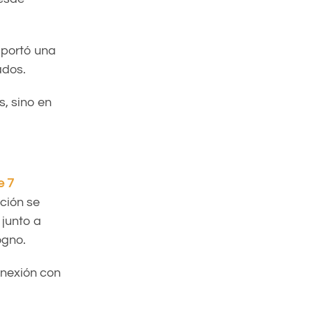
aportó una
ados.
s, sino en
e 7
nción se
 junto a
ogno
.
onexión con