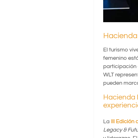
Hacienda
El turismo vi
femenino está
participación
WLT representa
pueden marcar 
Hacienda L
experienci
La
III Edició
Legacy & Fut