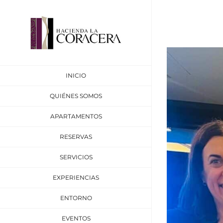
Saltar
al
contenido
Ver
imagen
INICIO
más
grande
QUIÉNES SOMOS
APARTAMENTOS
RESERVAS
SERVICIOS
EXPERIENCIAS
ENTORNO
EVENTOS