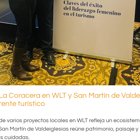
a Coracera en WLT y San Martín de Valde
ente turístico
de varios proyectos locales en WLT refleja un ecosistema
San Martín de Valdeiglesias reúne patrimonio, paisaje 
s cuidadas.