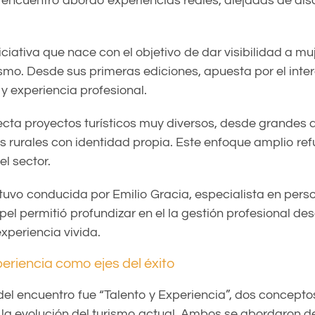
El encuentro abordó experiencias reales, alejadas de di
ciativa que nace con el objetivo de dar visibilidad a mu
rismo. Desde sus primeras ediciones, apuesta por el int
y experiencia profesional.
ta proyectos turísticos muy diversos, desde grandes 
s rurales con identidad propia. Este enfoque amplio ref
el sector.
tuvo conducida por Emilio Gracia, especialista en pers
pel permitió profundizar en el la gestión profesional des
experiencia vivida.
periencia como ejes del éxito
 del encuentro fue “Talento y Experiencia”, dos concepto
 la evolución del turismo actual. Ambos se abordaron 