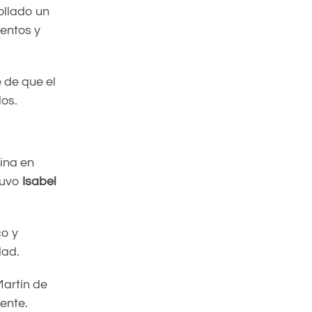
ollado un
ventos y
 de que el
dos.
nina en
tuvo
Isabel
co y
dad.
artín de
ente.