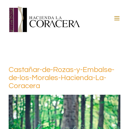
Saltar
al
contenido
Castañar-de-Rozas-y-Embalse-
de-los-Morales-Hacienda-La-
Coracera