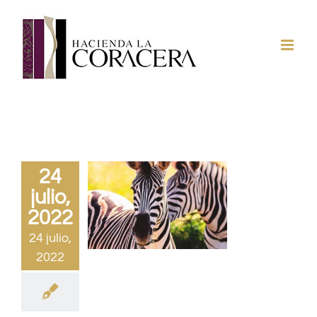
Saltar
al
contenido
24
julio,
2022
24 julio,
2022