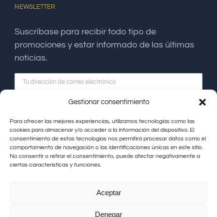
NEWSLETTER
Suscríbase para recibir todo tipo de
promociones y estar informado de las últimas
noticias.
Gestionar consentimiento
Para ofrecer las mejores experiencias, utilizamos tecnologías como las
cookies para almacenar y/o acceder a la información del dispositivo. El
consentimiento de estas tecnologías nos permitirá procesar datos como el
comportamiento de navegación o las identificaciones únicas en este sitio.
No consentir o retirar el consentimiento, puede afectar negativamente a
ciertas características y funciones.
Aceptar
Hacienda La Coracera © Copyright |
Aviso Legal
|
Política de
Denegar
Privacidad
|
Política de Cookies
|
Contacto