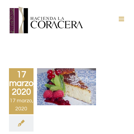
Saltar
al
contenido
17
marzo,
2020
17 marzo,
2020