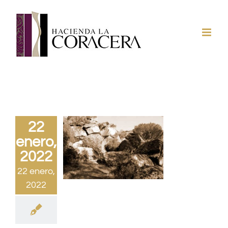
Saltar
al
contenido
22
enero,
2022
22 enero,
2022