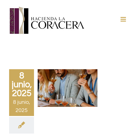
Saltar
al
contenido
8
junio,
2025
8 junio,
2025