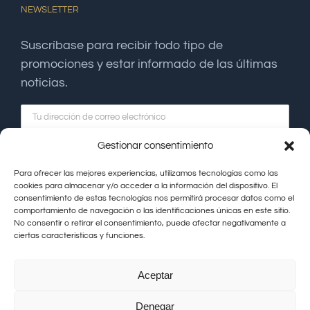
NEWSLETTER
Suscríbase para recibir todo tipo de
promociones y estar informado de las últimas
noticias.
Gestionar consentimiento
Para ofrecer las mejores experiencias, utilizamos tecnologías como las
cookies para almacenar y/o acceder a la información del dispositivo. El
consentimiento de estas tecnologías nos permitirá procesar datos como el
comportamiento de navegación o las identificaciones únicas en este sitio.
No consentir o retirar el consentimiento, puede afectar negativamente a
ciertas características y funciones.
Aceptar
Hacienda La Coracera © Copyright |
Aviso Legal
|
Política de
Denegar
Privacidad
|
Política de Cookies
|
Contacto