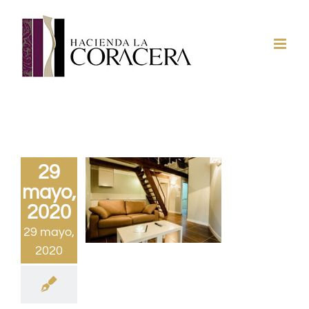
Saltar
al
contenido
29
mayo,
2020
29 mayo,
2020