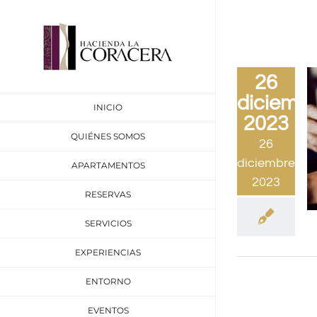
Saltar
al
contenido
26
diciembr
INICIO
2023
QUIÉNES SOMOS
26
diciembre,
APARTAMENTOS
2023
RESERVAS
SERVICIOS
EXPERIENCIAS
ENTORNO
EVENTOS