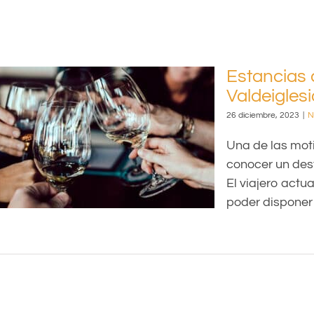
Estancias 
Valdeigles
e,
26 diciembre, 2023
|
N
Una de las mot
conocer un dest
El viajero actu
poder disponer 