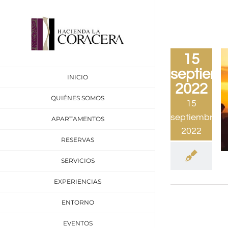
Saltar
al
contenido
15
septiemb
INICIO
2022
QUIÉNES SOMOS
15
septiembre,
APARTAMENTOS
2022
RESERVAS
SERVICIOS
EXPERIENCIAS
ENTORNO
EVENTOS