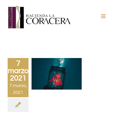
Saltar
al
contenido
7
marzo,
2021
7 marzo,
2021