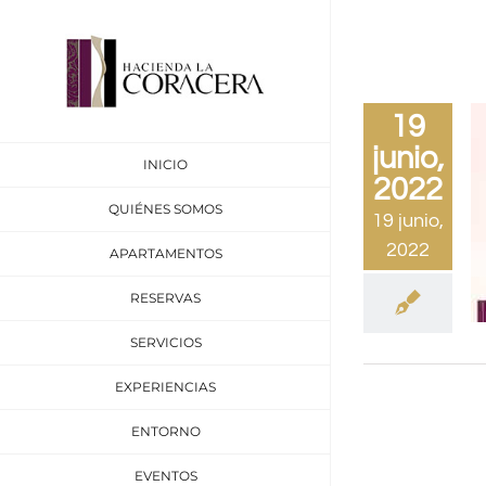
Saltar
al
contenido
19
junio,
INICIO
2022
QUIÉNES SOMOS
19 junio,
2022
APARTAMENTOS
RESERVAS
SERVICIOS
EXPERIENCIAS
ENTORNO
EVENTOS